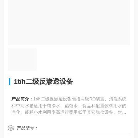
1t/h二级反渗透设备
产品简介：
1t/h二级反渗透设备包括两级RO装置、清洗系统
和中间水箱适用于纯净水、蒸馏水、食品和配置饮料用水的
净化。能耗小水利用率高运行费用低于其它脱盐设备。对有
机物胶体、微粒、细菌、病毒、热源等有很高的截留去除作
用。
产品型号：