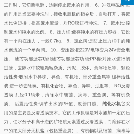
工作时，它切断电源，达到停止废水的作用。
6、冲洗电磁阀:它
的作用是当需要冲洗时，接收电脑板的指令后，自动打开，将废
水比例短接，提高废水流量，对RO膜进行冲洗。
7、废水比:控
制废水和纯水的比例。
8、压力桶:储存纯水的有压力容器，它设
有一个内在压力，一般0.7kg。
9、逆止阀:是防止压力桶中的纯
水倒流的一个单向阀。
10、变压器:把220V电转变为24V安全电
压。
滤芯功能滤芯功能滤芯功能滤芯功能:
PP棉:对原水进行初
过滤，去除水中较粗颗粒杂质、污泥、胶体、悬浮物质等。
颗粒
活性炭:吸附水中异味、异色、有机物、部分重金属等
碳棒活性
炭:进一步去除氯、有机化合物、异色、异味、浊度等。 RO反渗
透膜:孔径0.1纳米，清除水中细菌、病毒、重金属、等有机杂
质。 后置活性炭:调节出水的PH值、改善口感。
纯化水机
它采
用的是主要是反渗透膜技术。它的工作原理是对水施加一定的压
力，使水分子和离子态的矿物质元素通过反渗透膜，而溶解在水
中的绝大部分无机盐（包括重金属）、有机物以及细菌、病毒等