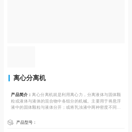
离心分离机
产品简介：
离心分离机就是利用离心力，分离液体与固体颗
粒或液体与液体的混合物中各组分的机械。主要用于将悬浮
液中的固体颗粒与液体分开；或将乳浊液中两种密度不同，
又互不相溶的液体分开（例如从牛奶中分离出奶油）；也可
用于排除湿固体中的液体，如用洗衣机甩干湿衣服；特殊的
产品型号：
超速管式分离机还可分离不同密度的气体混合物；利用不同