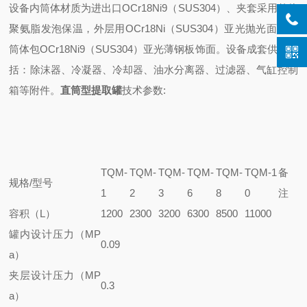
设备内筒体材质为进出口OCr18Ni9（SUS304）、夹套采用整体
聚氨脂发泡保温，外层用OCr18Ni（SUS304）亚光抛光面，外
筒体包OCr18Ni9（SUS304）亚光薄钢板饰面。设备成套供应包
括：除沫器、冷凝器、冷却器、油水分离器、过滤器、气缸控制
箱等附件。
直筒型提取罐
技术参数:
TQM-
TQM-
TQM-
TQM-
TQM-
TQM-1
备
规格/型号
1
2
3
6
8
0
注
容积（L）
1200
2300
3200
6300
8500
11000
罐内设计压力（MP
0.09
a）
夹层设计压力（MP
0.3
a）