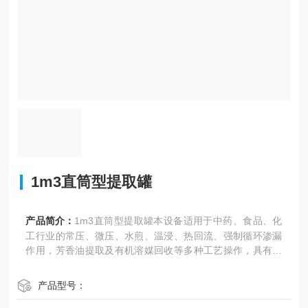
1m3直筒型提取罐
产品简介：
1m3直筒型提取罐本设备适用于中药、食品、化
工行业的常压、微压、水煎、温浸、热回流、强制循环渗漏
作用，芳香油提取及有机溶媒回收等多种工艺操作，具有效
率高、操作方便等优点。罐内配备CIP清洗系统，符合GMP
医药标准
产品型号：