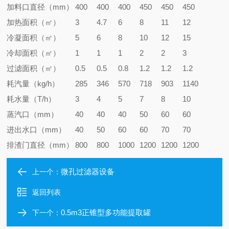
加料口直径（mm）
400
400
400
450
450
450
加热面积（㎡）
3
4.7
6
8
11
12
冷凝面积（㎡）
5
6
8
10
12
15
冷却面积（㎡）
1
1
1
2
2
3
过滤面积（㎡）
0.5
0.5
0.8
1.2
1.2
1.2
耗汽量（kg/h）
285
346
570
718
903
1140
耗水量（T/h）
3
4
5
7
8
10
蒸汽口（mm）
40
40
40
50
60
60
进出水口（mm）
40
50
60
60
70
70
排渣门直径（mm）
800
800
1000
1200
1200
1200
微孔过滤器设备
上一个：
返回列表
0.5m3正锥型多功能提取罐
下一个：