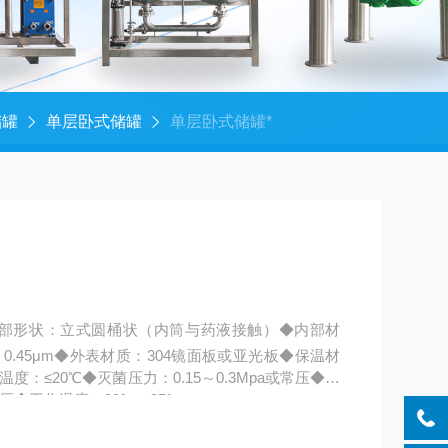
储罐
单层卧式储罐
单层卧式储罐*
内部形状：立式圆桶状（内筒与药液接触）◆内部材
～0.45μm◆外表材质：304镜面板或亚光板◆保温材
：≤20℃◆灭菌压力：0.15～0.3Mpa或常压◆灭
常压◆工作温度：80℃～95℃