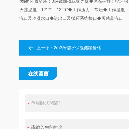
储罐*
外表材质：304镜面板或亚光板
◆保温材料：珍珠棉
灭菌温度：121℃～132℃
◆工作压力：常压
◆工作温度：
汽口及冷凝水口
◆进出口及循环系统接口
◆灭菌蒸汽口
上一个：
2m3蒸馏水保温储罐价格
在线留言