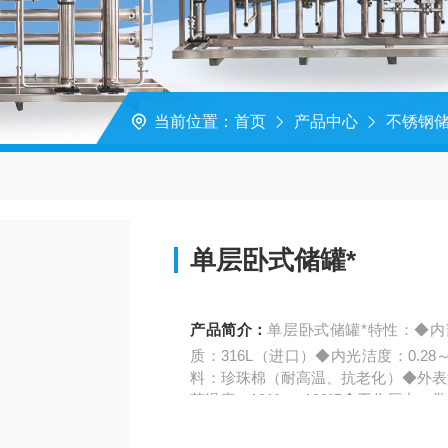
当前位置：
首页
产品中心
不锈钢
单层卧式储罐*
产品简介：
单层卧式储罐*特性：◆
质：316L（进口）◆内光洁度：0.28
料：珍珠棉（耐高温、抗老化）◆外表温度
菌温度：121℃～132℃◆工作压力：