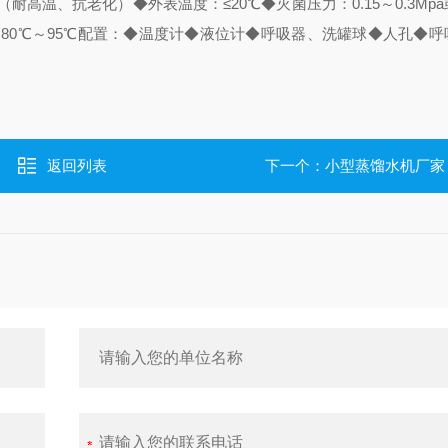
（耐高温、抗老化）
◆外表温度：≤20℃
◆灭菌压力：0.15～0.3Mp
80℃～95℃
配置：
◆温度计
◆液位计
◆呼吸器、洗罐球
◆人孔
◆呼
返回列表
下一个：
小型蒸馏水机厂家