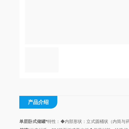
产品介绍
单层卧式储罐*
特性：
◆内部形状：立式圆桶状（内筒与