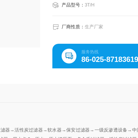
产品型号：
3T/H
厂商性质：
生产厂家
服务热线
86-025-8718361
过滤器→活性炭过滤器→软水器→保安过滤器→一级反渗透设备→中