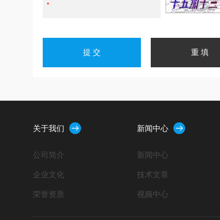
关于我们
新闻中心
公司简介
新闻中心
企业文化
技术文章
荣誉资质
视频中心