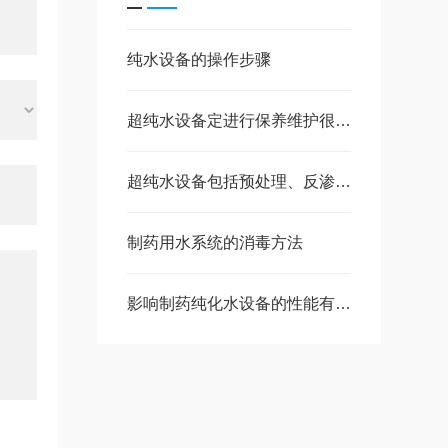
纯水设备的操作步骤
超纯水设备定进行保养维护很有必要
超纯水设备包括预处理、反渗透和后处理三个阶段
制药用水系统的消毒方法
影响制药纯化水设备的性能有哪些因素？