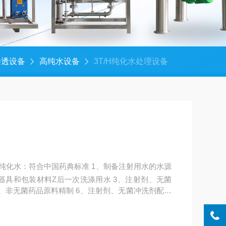
渗透设备
高纯水设备
3T/H纯化水处理设备
中国药典标准 1、制备注射用水的水源
装材料Z后一次洗涤用水 3、注射剂、无菌