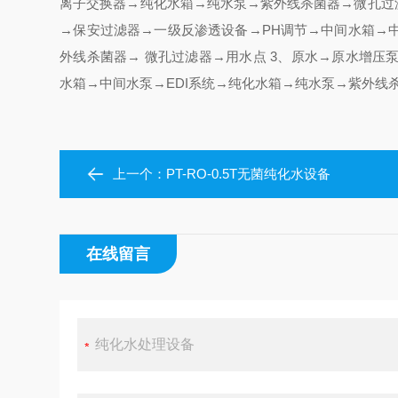
离子交换器→纯化水箱→纯水泵→紫外线杀菌器→微孔过
→保安过滤器→一级反渗透设备→PH调节→中间水箱→
外线杀菌器→ 微孔过滤器→用水点 3、原水→原水增
水箱→中间水泵→EDI系统→纯化水箱→纯水泵→紫外线
上一个：
PT-RO-0.5T无菌纯化水设备
在线留言