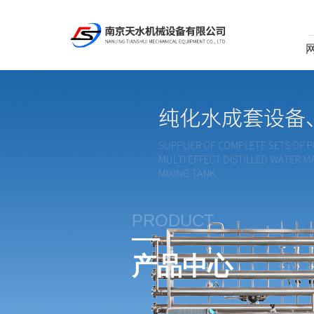
PRODUCT
产品中心