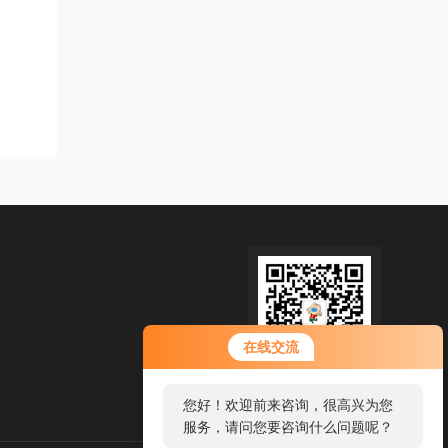
在线交流
扫码加微信
您好！欢迎前来咨询，很高兴为您
服务，请问您要咨询什么问题呢？