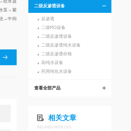
→软水器
二级反渗透设备
水泵→紫
统→中间
反渗透
二级RO设备
二级反渗透设备
二级反渗透纯水设备
二级反渗透价格
高纯水设备
药用纯化水设备
查看全部产品
相关文章
RELATED ARTICLES