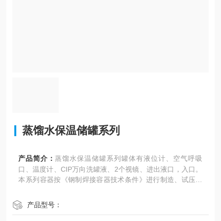
蒸馏水保温储罐系列
产品简介：
蒸馏水保温储罐系列罐体有液位计、空气呼吸
口、温度计、CIP万向洗罐液、2个视镜、进出液口，入口。
本系列容器按《钢制焊接容器技术条件》进行制造、试压和
验收。容积有100L-20000L等规格，供您选用，也可根据客
户实际需要进行设计、加工。
产品型号：