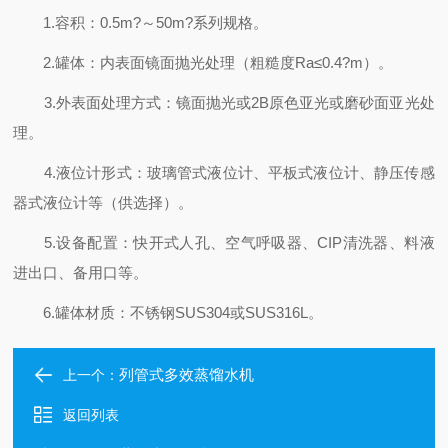
1.容积：0.5m?～50m?系列规格。
2.罐体：内表面镜面抛光处理（粗糙度Ra≤0.4?m）。
3.外表面处理方式：镜面抛光或2B原色亚光或磨砂面亚光处
理。
4.液位计形式：玻璃管式液位计、平板式液位计、静压传感
器式液位计等（供选择）。
5.设备配置：快开式人孔、空气呼吸器、CIP清洗器、料液
进出口、备用口等。
6.罐体材质：不锈钢SUS304或SUS316L。
列管式多效蒸馏水机
上一个：
返回列表