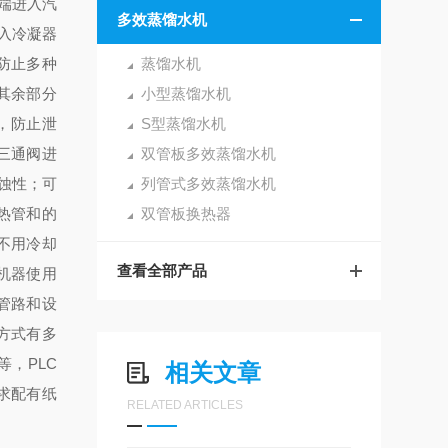
端进入汽
多效蒸馏水机
入冷凝器
防止多种
蒸馏水机
其余部分
小型蒸馏水机
，防止泄
S型蒸馏水机
三通阀进
双管板多效蒸馏水机
蚀性；可
列管式多效蒸馏水机
热管和的
双管板换热器
不用冷却
查看全部产品
机器使用
管路和设
方式有多
等，PLC
相关文章
求配有纸
RELATED ARTICLES