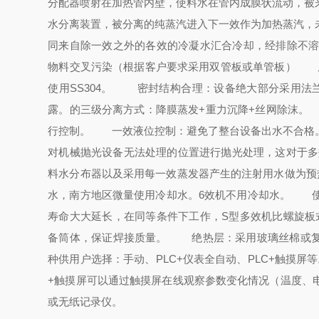
分配器喷射在加热管内壁，使料水在管内成膜状流动，被
水分离装置，被分离的纯蒸汽进入下一效作为加热蒸汽，
同来自除一效之外的各效的冷凝水汇合冷却，经排除不溶性
物料交叉污染（根据客户要求采用双管板或单管板）
原材
使用SS304。
密封结构合理：设备绝大部分采用法兰连
露。的三级分离方式：降膜蒸发+重力沉降+丝网除沫。
行控制。
一效液位控制：避免了整台设备出水不合格
对机械抛光设备无法处理的位置进行抛光处理，这对于
料水分布器以及采用每一效蒸发器产生的注射用水做为预
水，南方地区微量使用冷却水。6效机不用冷却水。
使用
寿命大大延长，在同等条件下工作，S型多效机比螺旋板式
备筒体，保证焊接质量。
绝热层：采用玻璃丝棉或复合
种供用户选择：手动、PLC+仪表全自动、PLC+触摸屏
+触摸屏可以通过触摸屏在线观察参数变化情况（温度、
或无纸记录仪。