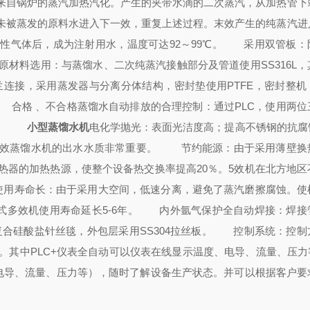
来自锅炉的蒸汽加热汽化。产生的夹带水滴的二次蒸汽，从加热管下
未被蒸发的原料水进入下一效，重复上述过程。末效产生的纯蒸汽进
气体后，成为注射用水，温度可达92～99℃。
采用双管板：
料选用：与蒸馏水、二次纯蒸汽接触部分及管道使用SS316L，
接，采用蒸发器与分离分体结构，密封垫使用PTFE，密封整机
合格 、不合格蒸馏水自动排放的合理控制：通过PLC，使用两位
。
小型蒸馏水机
电化学抛光：表面光洁度高；提高不锈钢的抗腐
多效蒸馏水机的出水水质非常重要。
节约能源：由于采用薄壁换
热器的加热热源，使整个设备热交换率提高20％。5效机在北方地区
寿命长：由于采用大空间，低速分离，避免了蒸汽磨擦腐蚀。使
多效机使用寿命延长5-6年。
内外氩气保护全自动焊接：焊接
硅酸盐针丝毯，外包层采用SS304拉丝板。
控制系统：控制
等。其中PLC+仪表全自动可以仪表在线显示温度、电导、流量、压力
电导、流量、压力等），随时了解设备生产状态。并可以根据客户要