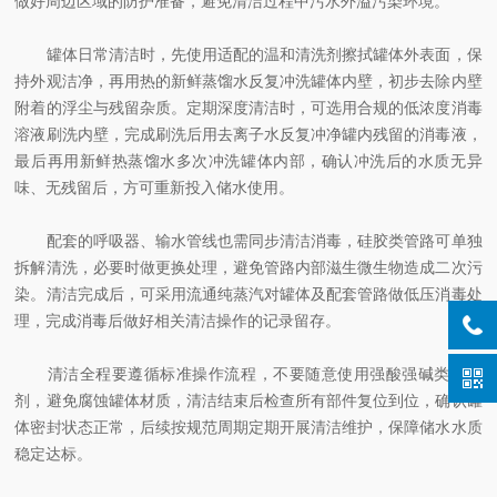
做好周边区域的防护准备，避免清洁过程中污水外溢污染环境。
罐体日常清洁时，先使用适配的温和清洗剂擦拭罐体外表面，保
持外观洁净，再用热的新鲜蒸馏水反复冲洗罐体内壁，初步去除内壁
附着的浮尘与残留杂质。定期深度清洁时，可选用合规的低浓度消毒
溶液刷洗内壁，完成刷洗后用去离子水反复冲净罐内残留的消毒液，
最后再用新鲜热蒸馏水多次冲洗罐体内部，确认冲洗后的水质无异
味、无残留后，方可重新投入储水使用。
配套的呼吸器、输水管线也需同步清洁消毒，硅胶类管路可单独
拆解清洗，必要时做更换处理，避免管路内部滋生微生物造成二次污
染。清洁完成后，可采用流通纯蒸汽对罐体及配套管路做低压消毒处
理，完成消毒后做好相关清洁操作的记录留存。
清洁全程要遵循标准操作流程，不要随意使用强酸强碱类清洗
剂，避免腐蚀罐体材质，清洁结束后检查所有部件复位到位，确认罐
体密封状态正常，后续按规范周期定期开展清洁维护，保障储水水质
稳定达标。