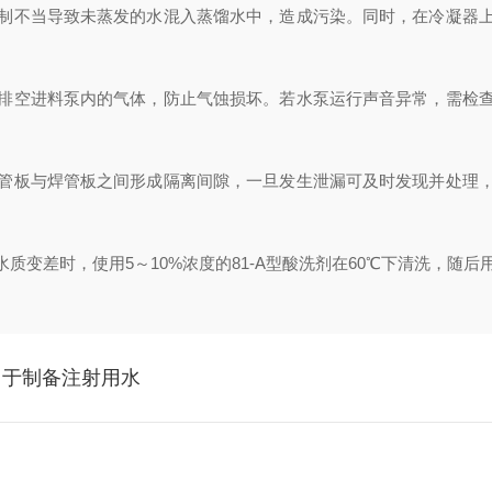
制不当导致未蒸发的水混入蒸馏水中，造成污染。同时，在冷凝器
排空进料泵内的气体，防止气蚀损坏。若水泵运行声音异常，需检
管板与焊管板之间形成隔离间隙，一旦发生泄漏可及时发现并处理
差时，使用‌5～10%浓度的81-A型酸洗剂‌在60℃下清洗，随
用于制备注射用水