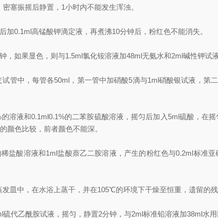
液，密塞振摇后静置，1小时内不能发生浑浊。
后加0.1ml高锰酸钾滴定液，再煮沸10分钟后，粉红色不能消失。
钟，如果显色，则与1.5ml氯化铵溶液加48ml无氨水和2ml碱性
中，每管各50ml，第一管中加硝酸5滴与1ml硝酸银试液，第二管
的溶液和0.1ml0.1%的二苯胺硫酸溶液，摇匀后加入5ml硫酸，在摇
后的颜色比较，前者颜色不能深。
稀盐酸溶液和1ml盐酸萘乙二胺溶液，产生的粉红色与0.2ml标准亚
蒸发皿中，在水浴上蒸干，并在105℃的环境下干燥至恒重，遗留的残
ml硫代乙酰胺试液，摇匀，静置2分钟，与2ml标准铅溶液加38ml