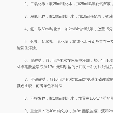
2、二氧化碳：取25ml纯化水，加25ml氢氧化钙溶
3、易氧化物：取100ml纯化水，加10ml稀硫酸，煮沸
4、氨：取50ml纯化水，加2ml碱性钾试液，放置15分
5、钙盐、硫酸盐、氯化物：将纯化水分别放置在三支试管
能发生浑浊。
6、硝酸盐：取5ml纯化水在冰浴中冷却，加0.4ml10%
标准硝酸盐溶液加4.7ml无硝酸盐的水用同一种方法处理
7、亚硝酸盐：取10ml纯化水加1ml对氨基苯磺酰胺的
颜色比较，前者颜色不能深。
8、不挥发物：取100ml纯化水，放置在105℃恒重的
9、重金属：取40ml纯化水，加2ml醋酸盐缓冲液和2