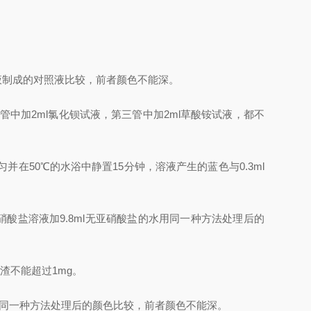
钾试液制成的对照液比较，前者颜色不能深。
中加2ml氯化钡试液，第三管中加2ml草酸铵试液，都不
匀并在50℃的水浴中静置15分钟，溶液产生的蓝色与0.3ml
硝酸盐溶液加9.8ml无亚硝酸盐的水用同一种方法处理后的
渣不能超过1mg。
水用同一种方法处理后的颜色比较，前者颜色不能深。