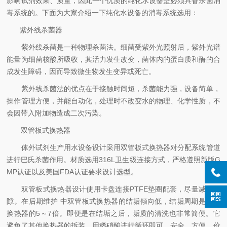
影响试剂效果、质量，因此一个优质的纯化水设备是必须具备杀菌消
毒系统的。下面为大家介绍一下纯化水设备的消毒系统选用：
紫外线杀菌器
紫外线杀菌是一种物理杀菌法。细菌受紫外光照射后，紫外光谱
能量为细菌核酸所吸收，其活力发生改变，菌体内的蛋白质和酶的合
成发生障碍，因而导致微生物发生变异或死亡。
紫外线杀菌法的优点在于接触时间短，杀菌能力强，设备简单，
操作管理方便，并能自动化，处理时不改变水的物理、化学性质，不
会因带入附加物造成二次污染。
双管板式换热器
体外试剂生产用水设备设计采用双管板式换热器对分配系统管道
进行巴氏杀菌作用。材质选用316L卫生级连接方式，严格遵照新版G
MP认证以及美国FDA认证要求设计选型。
双管板式换热器设计使用卡盘连接PTFE垫圈配套，尽量减少缝
隙。在后期维护 中双管板式换热器的结垢倾向低，结垢周期是常规
换热器的5～7倍。即便是在结垢之后，垢质的清洗也非常简便。它
避免了其他换热器的拆装，用稀硝酸进行循环即可，安全、方便、价