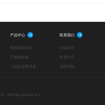
产品中心
联系我们
多效蒸馏水机
在线留言
不锈钢储罐
联系方式
二级反渗透设备
地图导航
软化水设备
一级反渗透设备
提取浓缩设备
号：苏ICP备12034335号-3
纯蒸汽发生器