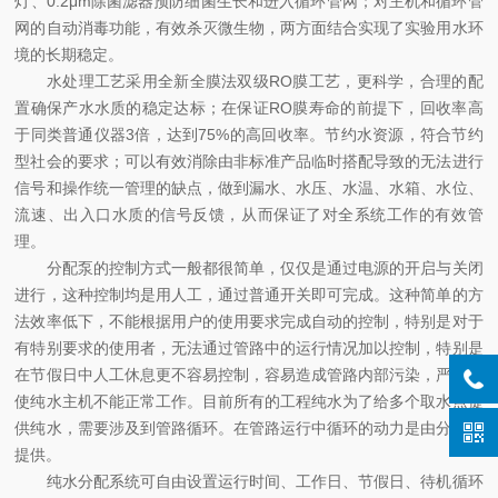
灯、0.2μm除菌滤器预防细菌生长和进入循环管网；对主机和循环管
网的自动消毒功能，有效杀灭微生物，两方面结合实现了实验用水环
境的长期稳定。
水处理工艺采用全新全膜法双级RO膜工艺，更科学，合理的配
置确保产水水质的稳定达标；在保证RO膜寿命的前提下，回收率高
于同类普通仪器3倍，达到75%的高回收率。节约水资源，符合节约
型社会的要求；可以有效消除由非标准产品临时搭配导致的无法进行
信号和操作统一管理的缺点，做到漏水、水压、水温、水箱、水位、
流速、出入口水质的信号反馈，从而保证了对全系统工作的有效管
理。
分配泵的控制方式一般都很简单，仅仅是通过电源的开启与关闭
进行，这种控制均是用人工，通过普通开关即可完成。这种简单的方
法效率低下，不能根据用户的使用要求完成自动的控制，特别是对于
有特别要求的使用者，无法通过管路中的运行情况加以控制，特别是
在节假日中人工休息更不容易控制，容易造成管路内部污染，严重时
使纯水主机不能正常工作。目前所有的工程纯水为了给多个取水点提
供纯水，需要涉及到管路循环。在管路运行中循环的动力是由分配泵
提供。
纯水分配系统可自由设置运行时间、工作日、节假日、待机循环