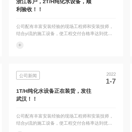
量水平
浙江客户，2T/H纯化水设备，顺
利验收！！
公司配有丰富安装经验的现场工程师和安装技师，
结合yi流的施工设备，使工程交付合格率达到优良
以上，同时我公司提供完备的设备软件，确保您顺
+
利通过认证验收！附近有需要安装售后的请和我们
联xi、我们只做专业的品质。企业经营理念：诚实
守信制造产品，踏实做人提供服务。我公司对设
计、销售的设备提供安装调试及对用户操作运行人
2022
公司新闻
员的培训。我公司对用户实行设备一年保修，终身
1-7
服务的原则，均建立档案，进行跟踪服务，确保质
量水平
1T/H纯化水设备正在装货，发往
武汉！！
公司配有丰富安装经验的现场工程师和安装技师，
结合yi流的施工设备，使工程交付合格率达到优良
以上，同时我公司提供完备的设备软件，确保您顺