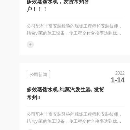
量水平。
多效蒸馏水机，发货常州客
户！！！
公司配有丰富安装经验的现场工程师和安装技师，
结合yi流的施工设备，使工程交付合格率达到优良
以上，同时我公司提供完备的设备软件，确保您顺
+
利通过认证验收！附近有需要安装售后的请和我们
联xi、我们只做专业的品质。企业经营理念：诚实
守信制造产品，踏实做人提供服务。我公司对设
计、销售的设备提供安装调试及对用户操作运行人
2022
公司新闻
员的培训。我公司对用户实行设备一年保修，终身
1-14
服务的原则，均建立档案，进行跟踪服务，确保质
量水平
多效蒸馏水机,纯蒸汽发生器, 发货
常州!!
公司配有丰富安装经验的现场工程师和安装技师，
结合yi流的施工设备，使工程交付合格率达到优良
以上，同时我公司提供完备的设备软件，确保您顺