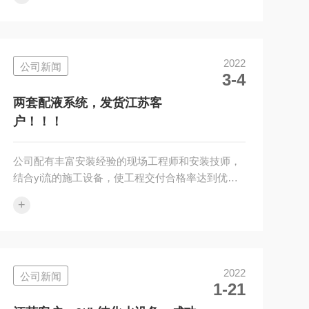
利通过认证验收！附近有需要安装售后的请和我们
联xi、我们只做专业的品质。企业经营理念：诚实
守信制造产品，踏实做人提供服务。我公司对设
计、销售的设备提供安装调试及对用户操作运行人
2022
公司新闻
员的培训。我公司对用户实行设备一年保修，终身
3-4
服务的原则，均建立档案，进行跟踪服务，确保质
量水平。
两套配液系统，发货江苏客
户！！！
公司配有丰富安装经验的现场工程师和安装技师，
结合yi流的施工设备，使工程交付合格率达到优良
以上，同时我公司提供完备的设备软件，确保您顺
+
利通过认证验收！附近有需要安装售后的请和我们
联xi、我们只做专业的品质。企业经营理念：诚实
守信制造产品，踏实做人提供服务。我公司对设
计、销售的设备提供安装调试及对用户操作运行人
2022
公司新闻
员的培训。我公司对用户实行设备一年保修，终身
1-21
服务的原则，均建立档案，进行跟踪服务，确保质