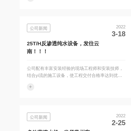
利通过认证验收！附近有需要安装售后的请和我们
联xi、我们只做专业的品质。企业经营理念：诚实
守信制造产品，踏实做人提供服务。我公司对设
计、销售的设备提供安装调试及对用户操作运行人
2022
公司新闻
员的培训。我公司对用户实行设备一年保修，终身
3-18
服务的原则，均建立档案，进行跟踪服务，确保质
量水平。
25T/H反渗透纯水设备，发往云
南！！！
公司配有丰富安装经验的现场工程师和安装技师，
结合yi流的施工设备，使工程交付合格率达到优良
以上，同时我公司提供完备的设备软件，确保您顺
+
利通过认证验收！附近有需要安装售后的请和我们
联xi、我们只做专业的品质。企业经营理念：诚实
守信制造产品，踏实做人提供服务。我公司对设
计、销售的设备提供安装调试及对用户操作运行人
2022
公司新闻
员的培训。我公司对用户实行设备一年保修，终身
2-25
服务的原则，均建立档案，进行跟踪服务，确保质