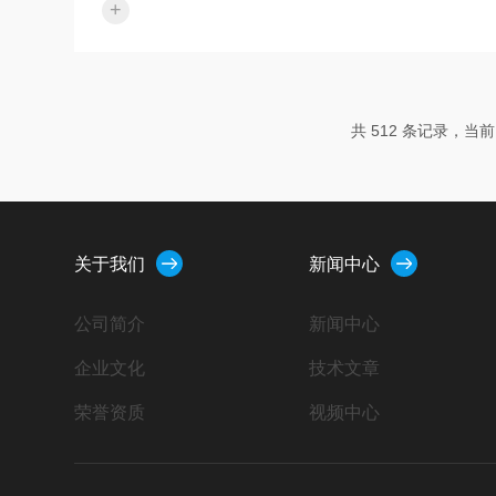
+
利通过认证验收！附近有需要安装售后的请和我们
联xi、我们只做专业的品质。企业经营理念：诚实
守信制造产品，踏实做人提供服务。我公司对设
计、销售的设备提供安装调试及对用户操作运行人
员的培训。我公司对用户实行设备一年保修，终身
共 512 条记录，当前 1
服务的原则，均建立档案，进行跟踪服务，确保质
量水平
关于我们
新闻中心
公司简介
新闻中心
企业文化
技术文章
荣誉资质
视频中心