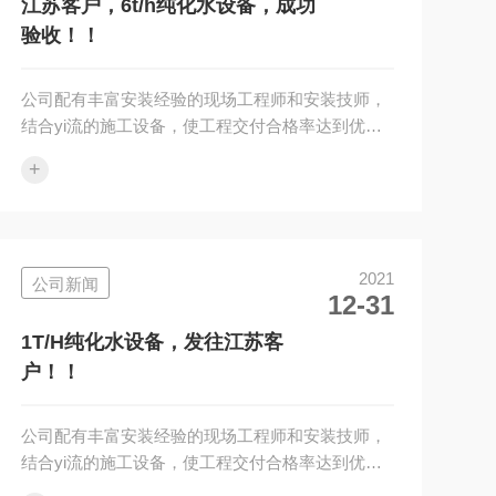
量水平
江苏客户，6t/h纯化水设备，成功
验收！！
公司配有丰富安装经验的现场工程师和安装技师，
结合yi流的施工设备，使工程交付合格率达到优良
以上，同时我公司提供完备的设备软件，确保您顺
+
利通过认证验收！附近有需要安装售后的请和我们
联xi、我们只做专业的品质。企业经营理念：诚实
守信制造产品，踏实做人提供服务。我公司对设
计、销售的设备提供安装调试及对用户操作运行人
2021
公司新闻
员的培训。我公司对用户实行设备一年保修，终身
12-31
服务的原则，均建立档案，进行跟踪服务，确保质
量水平
1T/H纯化水设备，发往江苏客
户！！
公司配有丰富安装经验的现场工程师和安装技师，
结合yi流的施工设备，使工程交付合格率达到优良
以上，同时我公司提供完备的设备软件，确保您顺