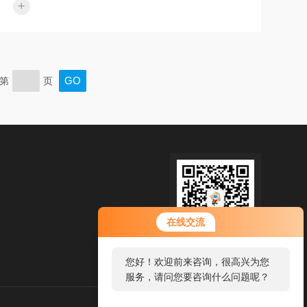
+
利通过认证验收！附近有需要安装售后的请和我们
联xi、我们只做专业的品质。企业经营理念：诚实
守信制造产品，踏实做人提供服务。我公司对设
计、销售的设备提供安装调试及对用户操作运行人
员的培训。我公司对用户实行设备一年保修，终身
第
页
服务的原则，均建立档案，进行跟踪服务，确保质
量水平
在线交流
扫码加微信
您好！欢迎前来咨询，很高兴为您
服务，请问您要咨询什么问题呢？