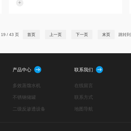
+
利通过认证验收！附近有需要安装售后的请和我们
联xi、我们只做专业的品质。企业经营理念：诚实
守信制造产品，踏实做人提供服务。我公司对设
计、销售的设备提供安装调试及对用户操作运行人
员的培训。我公司对用户实行设备一年保修，终身
9 / 43 页
首页
上一页
下一页
末页
跳转到
服务的原则，均建立档案，进行跟踪服务，确保质
量水平
产品中心
联系我们
多效蒸馏水机
在线留言
不锈钢储罐
联系方式
二级反渗透设备
地图导航
软化水设备