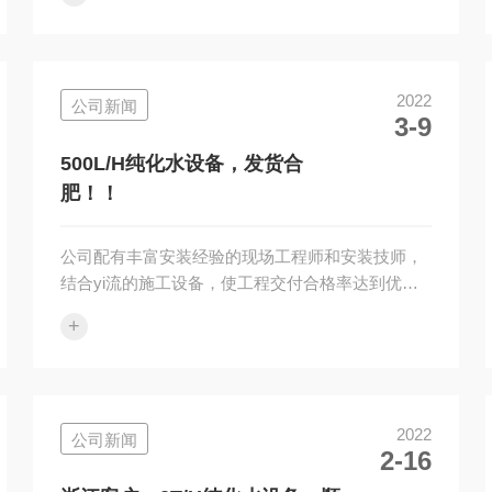
利通过认证验收！附近有需要安装售后的请和我们
联xi、我们只做专业的品质。企业经营理念：诚实
守信制造产品，踏实做人提供服务。我公司对设
计、销售的设备提供安装调试及对用户操作运行人
2022
公司新闻
员的培训。我公司对用户实行设备一年保修，终身
3-9
服务的原则，均建立档案，进行跟踪服务，确保质
量水平。
500L/H纯化水设备，发货合
肥！！
公司配有丰富安装经验的现场工程师和安装技师，
结合yi流的施工设备，使工程交付合格率达到优良
以上，同时我公司提供完备的设备软件，确保您顺
+
利通过认证验收！附近有需要安装售后的请和我们
联xi、我们只做专业的品质。企业经营理念：诚实
守信制造产品，踏实做人提供服务。我公司对设
计、销售的设备提供安装调试及对用户操作运行人
2022
公司新闻
员的培训。我公司对用户实行设备一年保修，终身
2-16
服务的原则，均建立档案，进行跟踪服务，确保质